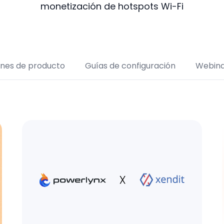
monetización de hotspots Wi-Fi
Restaurantes y Cafeterías
Retail
ones de producto
Guías de configuración
Webina
Transporte
Recintos