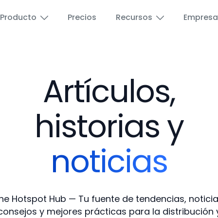
Producto
Precios
Recursos
Empresa
Artículos,
Aeropuertos
Wi-Fi para educaci
Educación
Wi-Fi para invitado
historias y
Hoteles y Hostelería
Publicidad por Wi-F
noticias
Proveedores de Internet
Vales de Wi-Fi de 
Puerto pequeño
Portal de Revended
he Hotspot Hub — Tu fuente de tendencias, noticia
consejos y mejores prácticas para la distribución 
Espacios públicos