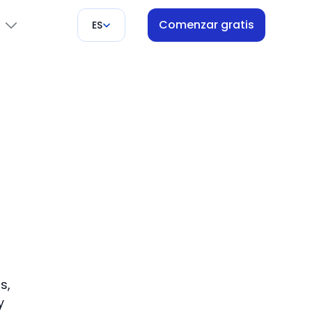
Comenzar gratis
ES
ón
s
i
pago
ores
s,
y