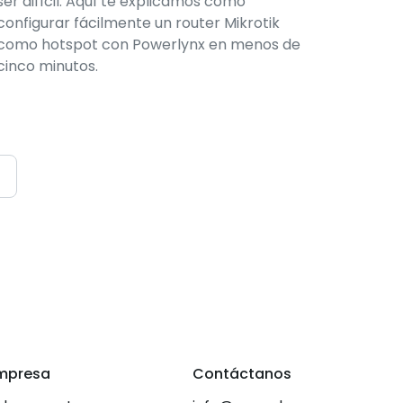
ser difícil. Aquí te explicamos cómo
configurar fácilmente un router Mikrotik
como hotspot con Powerlynx en menos de
cinco minutos.
mpresa
Contáctanos