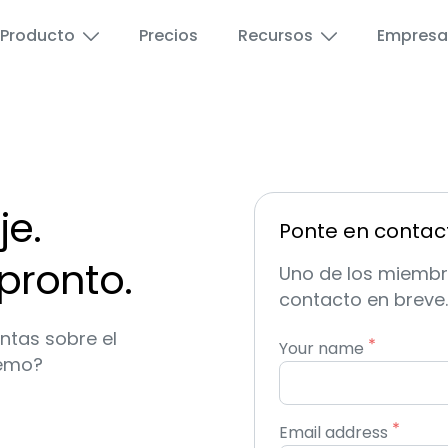
Producto
Precios
Recursos
Empresa
Aeropuertos
Wi-Fi para educaci
e.
Educación
Wi-Fi para invitado
Ponte en contac
pronto.
Uno de los miembr
Hoteles y Hostelería
Publicidad por Wi-F
contacto en breve.
Proveedores de Internet
Vales de Wi-Fi de 
ntas sobre el
Your name
demo?
Puerto pequeño
Portal de Revended
Email address
Espacios públicos