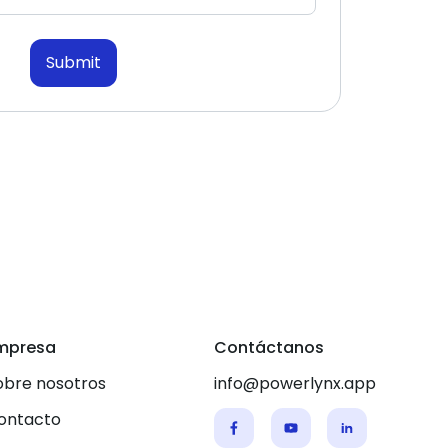
Submit
mpresa
Contáctanos
obre nosotros
info@powerlynx.app
ontacto