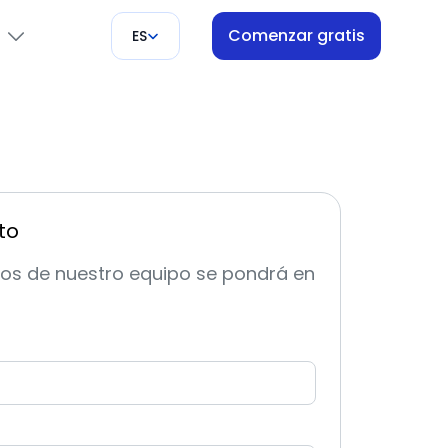
Comenzar gratis
ES
ón
s
to
os de nuestro equipo se pondrá en
i
pago
ores