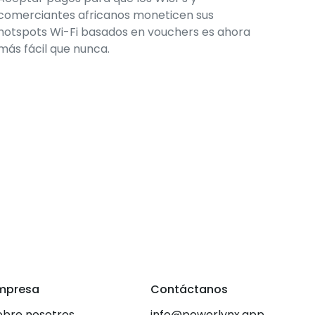
comerciantes africanos moneticen sus
hotspots Wi-Fi basados en vouchers es ahora
más fácil que nunca.
mpresa
Contáctanos
obre nosotros
info@powerlynx.app