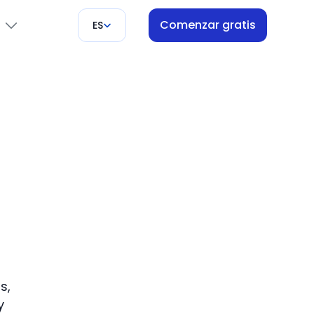
Comenzar gratis
ES
ón
s
i
pago
ores
s,
y