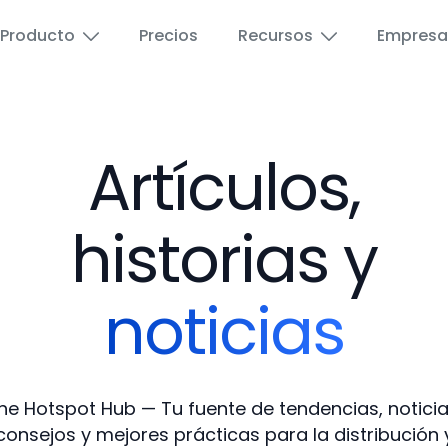
Producto
Precios
Recursos
Empresa
Artículos,
Aeropuertos
Wi-Fi para educaci
Educación
Wi-Fi para invitado
historias y
Hoteles y Hostelería
Publicidad por Wi-F
noticias
Proveedores de Internet
Vales de Wi-Fi de 
Puerto pequeño
Portal de Revended
he Hotspot Hub — Tu fuente de tendencias, noticia
consejos y mejores prácticas para la distribución 
Espacios públicos