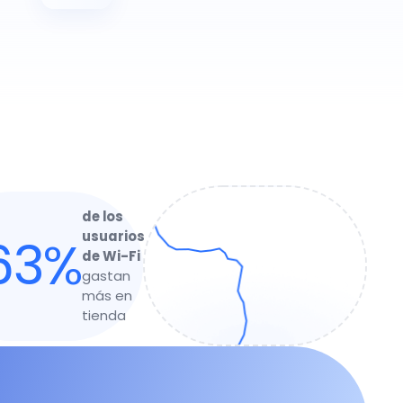
de los
usuarios
63%
de Wi-Fi
gastan
más en
tienda