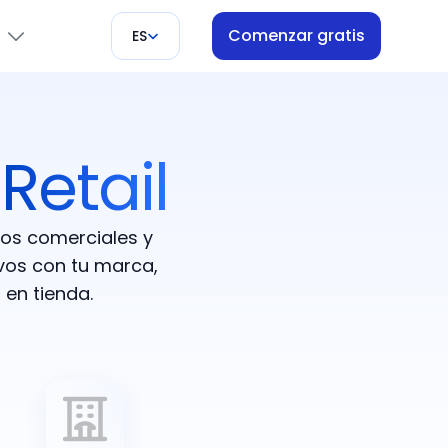
Comenzar gratis
ES
a
Retail
ón
s
tros comerciales y
ivos con tu marca,
i
en tienda.
pago
ores