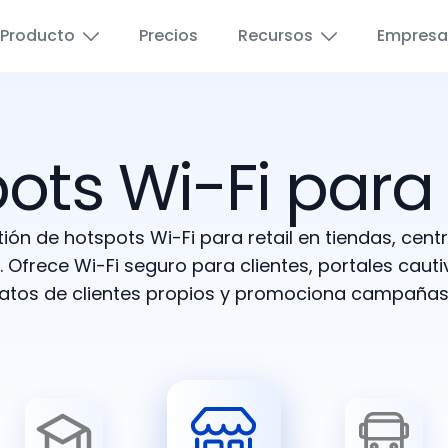
Producto
Precios
Recursos
Empresa
ots Wi-Fi par
Aeropuertos
Wi-Fi para educaci
Educación
Wi-Fi para invitado
tión de hotspots Wi-Fi para retail en tiendas, cen
. Ofrece Wi-Fi seguro para clientes, portales caut
Hoteles y Hostelería
Publicidad por Wi-F
datos de clientes propios y promociona campañas 
Proveedores de Internet
Vales de Wi-Fi de 
Puerto pequeño
Portal de Revended
Espacios públicos