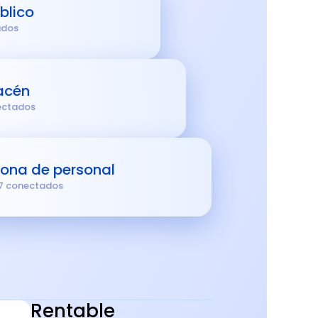
blico
ados
acén
ectados
ona de personal
7 conectados
Rentable