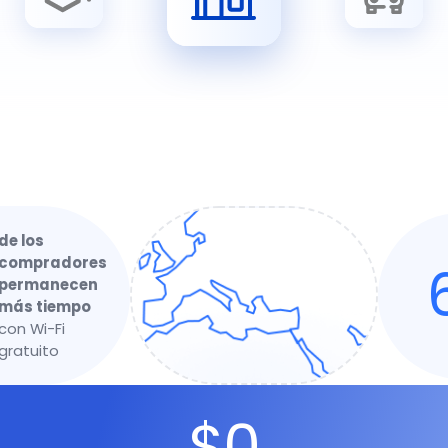
Restaurantes y Cafeterías
Retail
Transporte
Recintos
de los
compradores
permanecen
más tiempo
con Wi-Fi
gratuito
$0