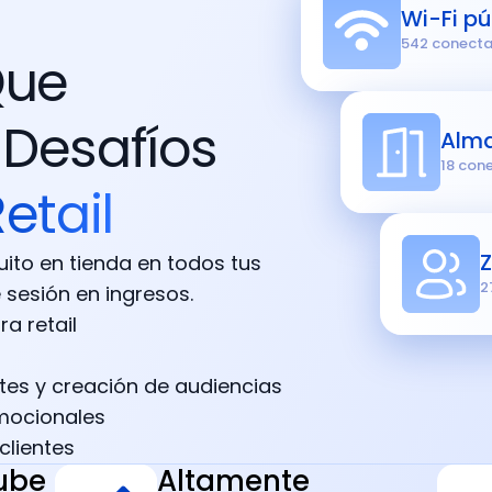
Wi-Fi pú
542 conect
Que
 Desafíos
Alm
18 con
etail
Z
tuito en tienda en todos tus
2
e sesión en ingresos.
a retail
tes y creación de audiencias
mocionales
clientes
ube
Altamente