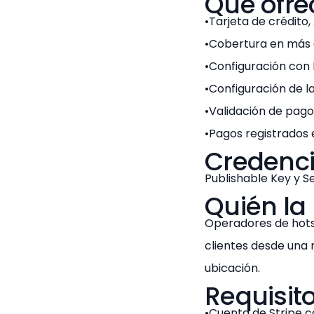
Qué ofre
Tarjeta de crédito,
Cobertura en más 
Configuración con P
Configuración de la
Validación de pago 
Pagos registrados 
Credenci
Publishable Key y S
Quién la 
Operadores de hots
clientes desde una
ubicación.
Requisit
Cuenta de Stripe c