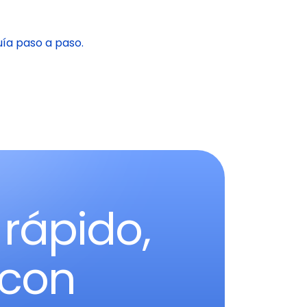
ía paso a paso.
 rápido,
 con