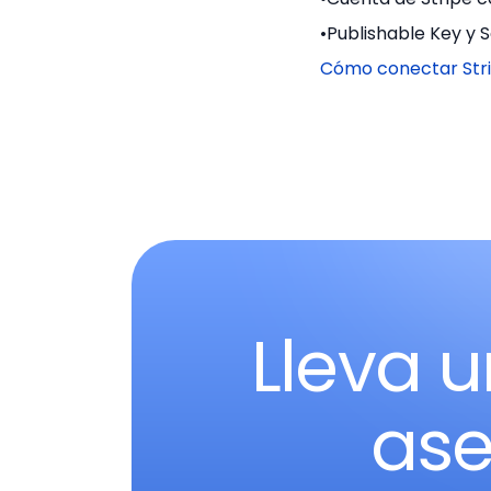
Publishable Key y S
Cómo conectar Stri
Lleva u
ase