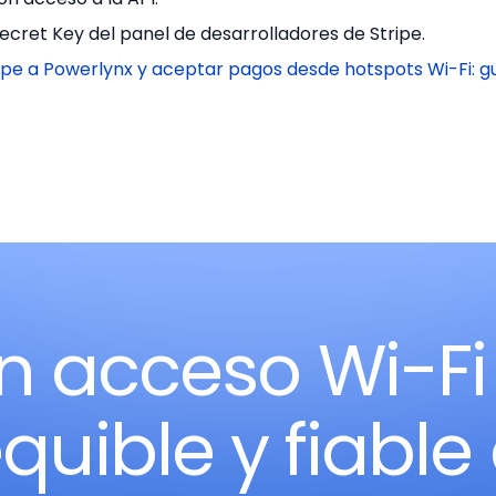
ecret Key del panel de desarrolladores de Stripe.
pe a Powerlynx y aceptar pagos desde hotspots Wi-Fi: gu
n acceso Wi-Fi
quible y fiable