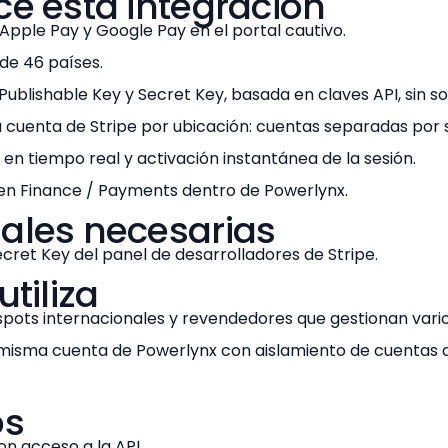
ce esta integración
 Apple Pay y Google Pay en el portal cautivo.
de 46 países.
ublishable Key y Secret Key, basada en claves API, sin so
 cuenta de Stripe por ubicación: cuentas separadas por si
en tiempo real y activación instantánea de la sesión.
en Finance / Payments dentro de Powerlynx.
ales necesarias
ecret Key del panel de desarrolladores de Stripe.
utiliza
pots internacionales y revendedores que gestionan vario
 misma cuenta de Powerlynx con aislamiento de cuentas d
os
on acceso a la API.