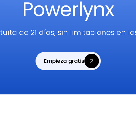
Powerlynx
uita de 21 días, sin limitaciones en l
Empieza gratis